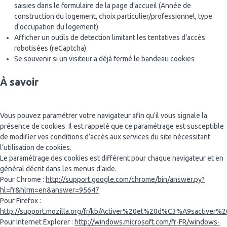
Représentée par : Monsieur Florent Buffin
saisies dans le formulaire de la page d'accueil (Année de
Finalité(s) :
construction du logement, choix particulier/professionnel, type
Objet du traitement :
d'occupation du logement)
Ce traitement a été mis en place afin de vous apporter tout
Afficher un outils de detection limitant les tentatives d’accès
type d’information liée à nos produits et services, à la façon
robotisées (reCaptcha)
Finalité(s) :
dont ils peuvent répondre à vos besoins, ou pour vous mettre
Se souvenir si un visiteur a déjà fermé le bandeau cookies
en relation avec des personnes et services pouvant répondre à
Ce traitement a été mis en place afin de vous adresser des
un besoin que vous auriez exprimé.
communications commerciales et vous tenir informé des
À savoir
nouveautés et promotions existantes.
Base(s) juridique(s) du traitement :
Base(s) juridique(s) du traitement :
Ce traitement s’inscrit dans un intérêt légitime à offrir à nos clients
Vous pouvez paramétrer votre navigateur afin qu’il vous signale la
les informations dont ils ont fait la demande.
Si vous êtes un de nos clients, l’envoi de communications
présence de cookies. Il est rappelé que ce paramétrage est susceptible
commerciales de notre part repose sur un intérêt légitime à
de modifier vos conditions d’accès aux services du site nécessitant
Destinataire(s) :
vous proposer des produits et services qui sont susceptibles
l’utilisation de cookies.
de vous intéresser ou à vous faire bénéficier de nos
Le paramétrage des cookies est différent pour chaque navigateur et en
promotions. Si nous ne vous comptons pas encore parmi nos
Les informations liées à votre demande et les données
général décrit dans les menus d’aide.
clients, vous ne recevrez de communications commerciales de
personnelles permettant de vous contacter sont communiquées à
Pour Chrome :
http://support.google.com/chrome/bin/answer.py?
notre part que si vous nous avez donné votre accord.
nos services internes ou à des sociétés partenaires afin de vous
hl=fr&hlrm=en&answer=95647
apporter une réponse correspondant à vos besoins.
Pour Firefox :
Elles peuvent aussi être communiquées à d’autres enseignes de
Destinataire(s) :
http://support.mozilla.org/fr/kb/Activer%20et%20d%C3%A9sactiver%
notre Groupe si la demande que vous avez effectuée sur notre site
Pour Internet Explorer :
http://windows.microsoft.com/fr-FR/windows-