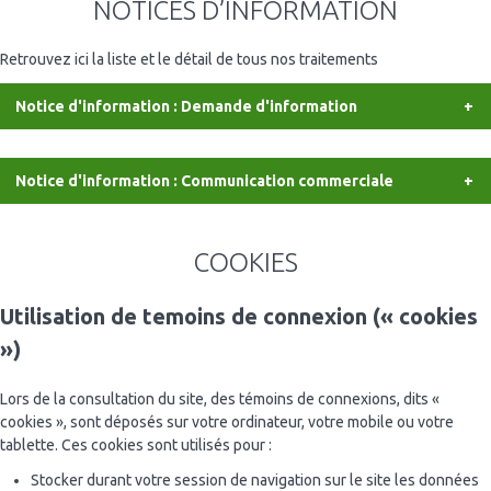
NOTICES D’INFORMATION
Retrouvez ici la liste et le détail de tous nos traitements
Notice d'information : Demande d'information
La présente notice a pour objet de vous apporter l’ensemble des
éléments d’information prévus par la règlementation applicable et,
Notice d'information : Communication commerciale
en particulier, par le Règlement européen Général sur la protection
des données (« RGPD »).
La présente notice a pour objet de vous apporter l’ensemble des
éléments d’information prévus par la règlementation applicable et,
COOKIES
Identité et coordonnées du responsable du traitement :
en particulier, par le Règlement européen Général sur la protection
des données (« RGPD »).
Utilisation de temoins de connexion (« cookies
PIA Production SAS
»)
Le Forum – Bâtiment B
Identité et coordonnées du responsable du traitement :
27 rue Maurice Flandin
69003 LYON
Lors de la consultation du site, des témoins de connexions, dits «
PIA Production SAS
Représentée par : Monsieur Florent Buffin
cookies », sont déposés sur votre ordinateur, votre mobile ou votre
Le Forum – Bâtiment B
tablette. Ces cookies sont utilisés pour :
27 rue Maurice Flandin
Objet du traitement :
69003 LYON
Stocker durant votre session de navigation sur le site les données